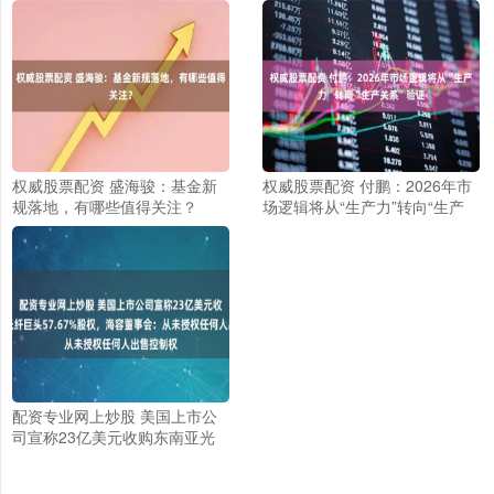
权威股票配资 盛海骏：基金新
权威股票配资 付鹏：2026年市
规落地，有哪些值得关注？
场逻辑将从“生产力”转向“生产
关系”验证
配资专业网上炒股 美国上市公
司宣称23亿美元收购东南亚光
纤巨头57.67%股权，海容董事
会：从未授权任何人出售控制权