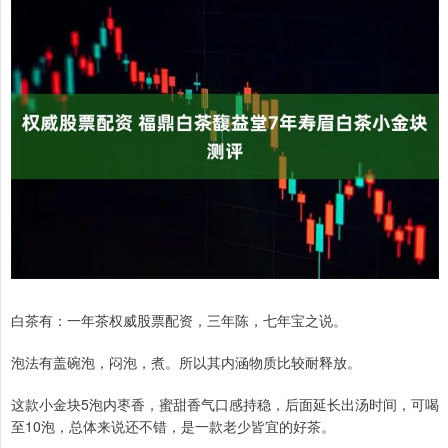
白茶有：一年茶权威股票配资，三年陈，七年宝之说。
泡法有盖碗泡，闷泡，煮。所以其内涵物质比较耐释放。
这款小金块5泡内枣香，蜜甜香气口感持稳，后面延长出汤时间，可喝
至10泡，总体来说还不错，是一款老少皆宜的好茶。