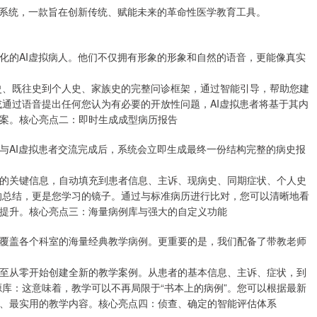
学系统，一款旨在创新传统、赋能未来的革命性医学教育工具。
化的AI虚拟病人。他们不仅拥有形象的形象和自然的语音，更能像真实
病史、既往史到个人史、家族史的完整问诊框架，通过智能引导，帮助您建
或通过语音提出任何您认为有必要的开放性问题，AI虚拟患者将基于其内
案。核心亮点二：即时生成成型病历报告
与AI虚拟患者交流完成后，系统会立即生成最终一份结构完整的病史报
的关键信息，自动填充到患者信息、主诉、现病史、同期症状、个人史
的总结，更是您学习的镜子。通过与标准病历进行比对，您可以清晰地看
提升。核心亮点三：海量病例库与强大的自定义功能
覆盖各个科室的海量经典教学病例。更重要的是，我们配备了带教老师
至从零开始创建全新的教学案例。从患者的基本信息、主诉、症状，到
源库：这意味着，教学可以不再局限于“书本上的病例”。您可以根据最新
、最实用的教学内容。核心亮点四：侦查、确定的智能评估体系