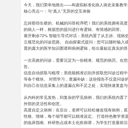
今天，我们荣幸地推出——AI虚拟标准化病人病史采集教
核心亮点一：与“真人”无异的交互体验
忘掉那些生硬的、机械的问答程序吧！我们的系统拥有高度
的病人一样，根据您的提问进行有逻辑、有情感的回答。
展开剩余72% 智能引导式对话：系统内置了从主诉、现
立规范化的问诊思路。 自由探索式提问：您可以随时输入
置的庞大的医学知识图谱和病例逻辑，给出最贴近真实的答
一次高效的问诊，需要沉淀为一份精准、规范的病历。在您
告。
信息自动抓取与梳理：系统能精准识别并抓取您问诊过程中
等各个模块。 对照学习，查漏补缺：这份报告不仅是问诊
到自己在信息采集上的遗漏点和不足之处，实现快速复盘与
从内科的常见发热，到复杂的罕见病例，我们的系统内置了
外部的灵活性和创意。
高度自定义病例：在后台，老师可以轻松修改现有病例，甚
性格、情绪，每个细节都可以精准设定。 打造特色教学资
的临床指南、科研热点或本土化疾病谱，为学生打造最前沿