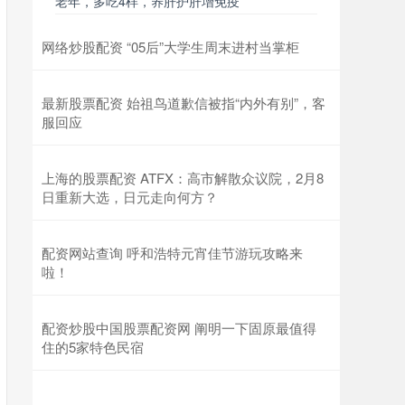
老年，多吃4样，养肝护肝增免疫
网络炒股配资 “05后”大学生周末进村当掌柜
最新股票配资 始祖鸟道歉信被指“内外有别”，客
服回应
上海的股票配资 ATFX：高市解散众议院，2月8
日重新大选，日元走向何方？
配资网站查询 呼和浩特元宵佳节游玩攻略来
啦！
配资炒股中国股票配资网 阐明一下固原最值得
住的5家特色民宿