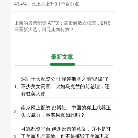
49.4%，比上月上升0.1个百分点
上海的股票配资 ATFX：高市解散众议院，2月8
日重新大选，日元走向何方？
最新文章
深圳十大配资公司 泽连斯基之前“提拔”了
不少美女高官，比如乌克兰的前总理，还
1、
有驻美大使
南京网上配资 彭博社：中国的稀土武器正
2、
失去威力，事实果真如此吗？
可靠配资平台 伊朗反击的意义，并不是打
了美军几个基地，也不是摧毁了美军几架
3、