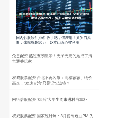
国内炒股软件排名 收手吧，何庆魁！又哭穷卖
惨，张嘴就是50万，赵本山善心被利用
免息配资 熬过五朝皇帝！无子无宠的她成了清
宫通关玩家
权威股票配资 台北不再闪耀：高楼寥寥、物价
高企，“发达台湾”只是记忆滤镜？
网络炒股配资 “05后”大学生周末进村当掌柜
权威股票配资 国家统计局：8月份制造业PMI为