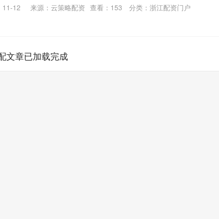
11-12
来源：云策略配资
查看：
153
分类：
浙江配资门户
配文章已加载完成